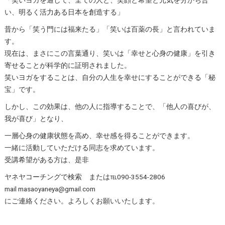
「笑いヨガを通して、全ての人と、笑顔と希望と元気を分かち合
い、明るく活力ある日本を創造する」
昔から「笑う門には福来たる」「笑いは百薬の長」と言われていま
す。
現在は、まさにこの言葉通り、笑いは「幸せと心身の健康」を引き
寄せることが科学的に証明されました。
笑いヨガをすることは、自分の人生を幸せにすることができる「秘
宝」です。
しかし、この効果は、他の人に指導することで、「他人の喜びが、
我が喜び」となり、
一層心身の健康状態を高め、幸せ感を得ることができます。
一緒に活動していただける同志を求めています。
受講希望がある方は、是非
ヤネヤコーチングで検索 または℡090-3554-2806
mail masaoyaneya@gmail.com
にご連絡ください。よろしくお願いいたします。