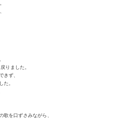
。
、
。
に戻りました。
できず、
ました。
。
。
の歌を口ずさみながら、