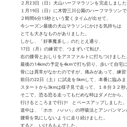
２月23日（日）犬山ハーフマラソンを完走しました
１月19日（日）に木曽三川公園のハーフマラソンで
２時間6分13秒という驚くタイムが出せて、
今シーズン最後の犬山マラソンにかける気持ちは
とても大きなものがありました。
しかし、「好事魔多し」のたとえ通り、
17日（月）の練習で、つまずいて転び、
右の腰骨とおしりをアスファルトに打ちつけました
最後の14kmの予定を4kmで打ち切り、歩いて自宅
骨には異常がなかたのですが、痛みがあって、練習
前日の22日（土）に試走を5kmして、本番に臨み
スタートから3kmは様子見で走って、１８分３２秒
そこで、恐る恐る走ってもだめな時はダメだから、
行けるところまで行け! とペースアップしました
道中は、「ホホ ハハハ」の呼吸法とアンパンマン
腰骨を気にしないように走り続けました。
すると、いけるもんでした。