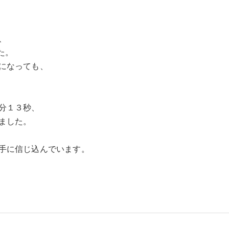
、
た。
になっても、
分１３秒、
ました。
手に信じ込んでいます。