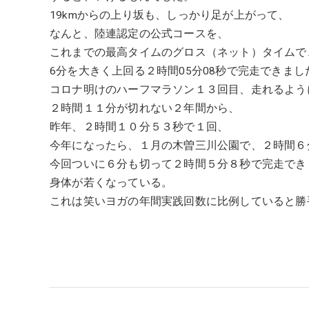
19kmからの上り坂も、しっかり足が上がって、
なんと、陸連認定の公式コースを、
これまでの最高タイムのグロス（ネット）タイムで
6分を大きく上回る２時間05分08秒で完走できまし
コロナ明けのハーフマラソン１３回目、走れるよう
２時間１１分が切れない２年間から、
昨年、２時間１０分５３秒で１回、
今年になったら、１月の木曽三川公園で、２時間６
今回ついに６分も切って２時間５分８秒で完走でき
身体が若くなっている。
これは笑いヨガの年間実践回数に比例していると勝